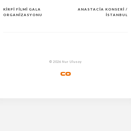
KIRPI FILMI GALA
ANASTACIA KONSERI /
Yazı
ORGANIZASYONU
İSTANBUL
dolaşımı
© 2026 Nur Ulusoy