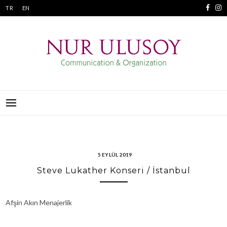
Skip
TR
EN
to
content
NUR ULUSOY
İLETIŞIM VE ORGANIZASYON
5 EYLÜL 2019
Steve Lukather Konseri / İstanbul
Afşin Akın Menajerlik