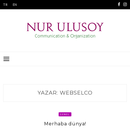
Skip
TR
EN
to
content
NUR ULUSOY
İLETIŞIM VE ORGANIZASYON
YAZAR:
WEBSELCO
GENEL
Merhaba dünya!