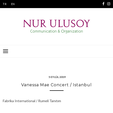
Skip
TR
EN
to
content
NUR ULUSOY
İLETIŞIM VE ORGANIZASYON
5 EYLÜL 2019
Vanessa Mae Concert / Istanbul
Fabrika International / Rumeli Tanıtım