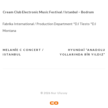
Cream Club Electronic Music Festival / Istanbul – Bodrum
Fabrika International / Production Department *DJ Tiesto *DJ
Montana
MELANIE C CONCERT /
HYUNDAI “ANADOLU
Yazı
ISTANBUL
YOLLARINDA BIR YILDIZ”
dolaşımı
© 2026 Nur Ulusoy